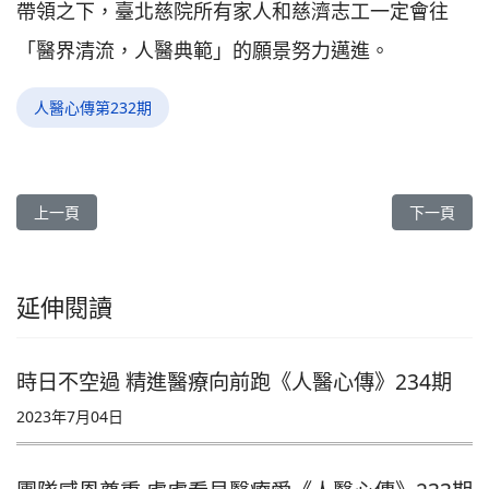
帶領之下，臺北慈院所有家人和慈濟志工一定會往
「醫界清流，人醫典範」的願景努力邁進。
人醫心傳第232期
上一篇文章: 團隊感恩尊重 處處看見醫療愛《人醫心傳》233期
下一篇文章
上一頁
下一頁
延伸閱讀
時日不空過 精進醫療向前跑《人醫心傳》234期
2023年7月04日