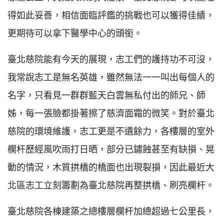
得如此妥善，相信面臨評鑑的挑戰也可以獲得佳績，
更期待可以拿下醫學中心的頭銜。
臺北慈院能有今天的展現，志工們的護持功不可沒，
我常說志工是無名英雄，雖然無法一一叫出每個人的
名字，只看見一群群藍天白雲無私付出的師兄、師
姊，每一張臉都掛著擦了慈濟面霜的微笑。對於臺北
慈院的環境維護，志工更是不遺餘力，各樓層的室外
欄杆歷經風吹雨打日晒，部分已鏽蝕甚至有缺損、晃
動的情況，木質拱橋的橋面也出現裂損，因此最近大
北區志工立刻籌劃為臺北慈院再整拱橋、刷亮欄杆。
臺北慈院各棟建築之總樓層欄杆加總超過七公里長，