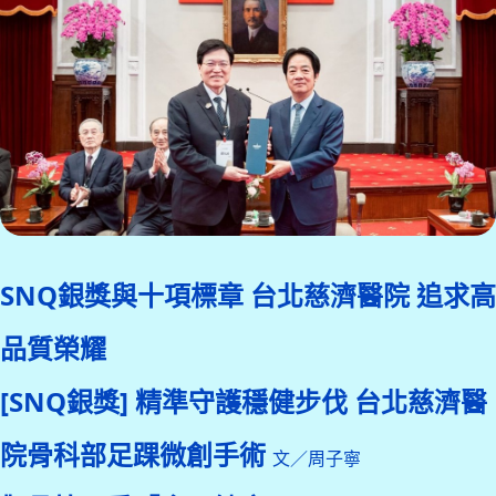
SNQ銀獎與十項標章 台北慈濟醫院 追求高
品質榮耀
[SNQ銀獎] 精準守護穩健步伐 台北慈濟醫
院骨科部足踝微創手術
文／周子寧