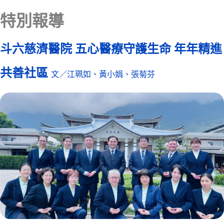
特別報導
斗六慈濟醫院 五心醫療守護生命 年年精進
共善社區
文／江珮如、黃小娟、張菊芬