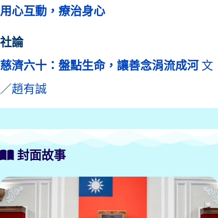
用心互動，療治身心
社論
慈濟六十：盤點生命，讓善念涓流成河
文
／趙有誠
封面故事