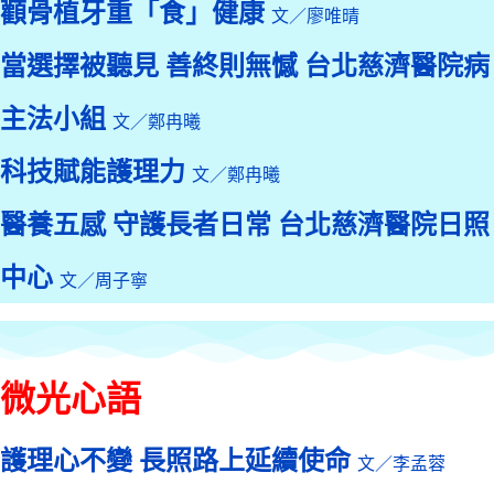
顴骨植牙重「食」健康
文／廖唯晴
當選擇被聽見 善終則無憾 台北慈濟醫院病
主法小組
文／鄭冉曦
科技賦能護理力
文／鄭冉曦
醫養五感 守護長者日常 台北慈濟醫院日照
中心
文／周子寧
微光心語
護理心不變 長照路上延續使命
文／李孟蓉