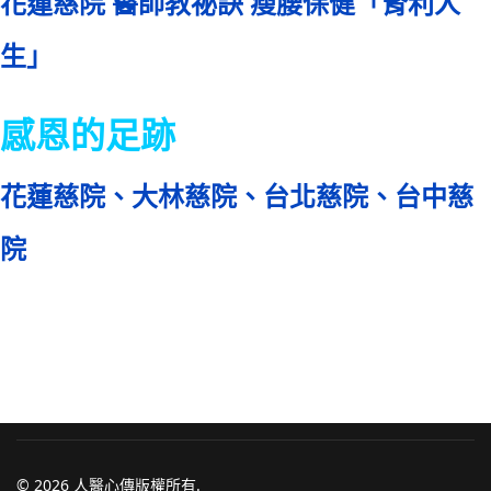
花蓮慈院 醫師教祕訣 瘦腰保健「腎利人
生」
感恩的足跡
花蓮慈院、大林慈院、台北慈院、台中慈
院
© 2026 人醫心傳版權所有.