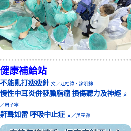
健康補給站
不能亂打瘦瘦針
文／江柏緯、謝明錦
慢性中耳炎併發膽脂瘤 損傷聽力及神經
文
／周子寧
鼾聲如雷 呼吸中止症
文／吳宛霖