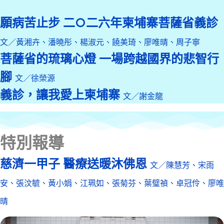
願病苦止步 二○二六年柬埔寨菩薩省義診
文／黃湘卉、潘曉彤、楊淑元、饒美琦、廖唯晴、周子寧
菩薩省的琉璃心燈 一場跨越國界的悲智行
腳
文／徐榮源
義診，讓我愛上柬埔寨
文／謝金龍
特別報導
慈濟一甲子 醫療送暖沐佛恩
文／陳慧芳、宋雨
安、張汶毓、黃小娟、江珮如、張菊芬、葉璧禎、卓冠伶、廖唯
晴