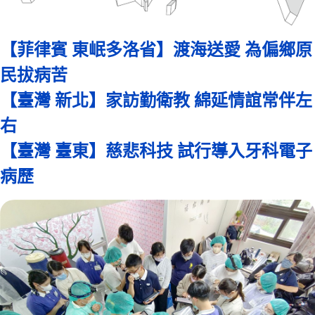
【菲律賓 東岷多洛省】渡海送愛 為偏鄉原
民拔病苦
【臺灣 新北】家訪勤衛教 綿延情誼常伴左
右
【臺灣 臺東】慈悲科技 試行導入牙科電子
病歷