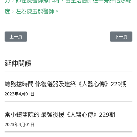
力，即住院醫師操作時，由主治醫師在一旁評估熟練
度，左為陳玉龍醫師。
上一篇文章: 中西多元思維 看見全人溫度《人醫心傳》263期
下一篇文章
上一頁
下一頁
延伸閱讀
總務搶時間 修復儀器及建築《人醫心傳》229期
2023年4月01日
當小鎮醫院的 最強後援《人醫心傳》229期
2023年4月01日