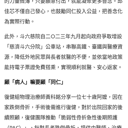
的力量微薄，只要願意付出，就能凝聚更多善念。邱
佳芯不僅自己發心，也鼓勵同仁投入公益，把善念化
為實際行動。
此外，斗六慈院自二○二三年九月起向政府爭取增設
「慈濟斗六分院」公車站，串聯高鐵、臺鐵與醫療資
源，降低外地民眾與長者就醫的不便，並依當地政策
能持電子票證免費搭乘，實現順利就醫、安心返家。
顧「病人」嘛要顧「同仁」
復健組物理治療師黃科銘分享一位七十歲阿嬤，因在
家跌倒骨折，手術後需進行復健，對於出院回家的後
續照顧，復健團隊推動「脆弱性骨折急性後期照護
（PAC）」，針對長者跌倒骨折，提供由醫師、治療