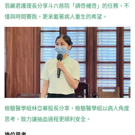
翁麗君護理長分享斗六慈院「調骨補骨」的任務，不
僅與時間賽跑，更承載著病人重生的希望。
檢驗醫學組林亞蓁股長分享，檢驗醫學組以病人角度
思考，致力讓抽血過程更順利安全。
換位思考