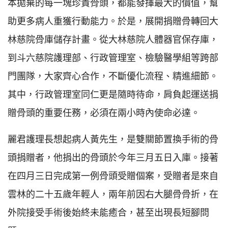
本拋棄的每一塊珍貴骨頭，都能發揮最大的價值，幫
助更多病人重獲行動能力。於是，展開捐贈骨轉回大
林慈院骨庫儲存計畫。從大林慈院人體器官保存庫，
到斗六慈院護理部、行政管理室、檢驗醫學組等跨部
門團隊，大家齊心合作，不斷優化流程、精進細節。
其中，行政管理室同仁更是隨時待命，肩負起運送捐
贈骨頭的重要任務，必須在兩小時內使命必達。
麗君護理長想起病人黃先生，是雙關節置換手術的骨
頭捐贈者，他捐出的骨頭於今年三月五日入庫。接著
在四月三日完成第一例骨頭受贈個案，受贈者是來自
雲林的二十五歲年輕人，兩年前因右大腿骨骨折，在
外院接受手術後始終未能癒合，甚至出現長短腳問