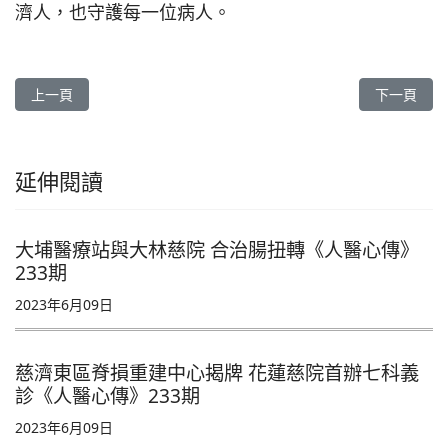
濟人，也守護每一位病人。
上一篇文章: 慈濟一甲子 醫療送暖沐佛恩《人醫心傳》270期
下一篇文章:
上一頁
下一頁
延伸閱讀
大埔醫療站與大林慈院 合治腸扭轉《人醫心傳》
233期
2023年6月09日
慈濟東區脊損重建中心揭牌 花蓮慈院首辦七科義
診《人醫心傳》233期
2023年6月09日