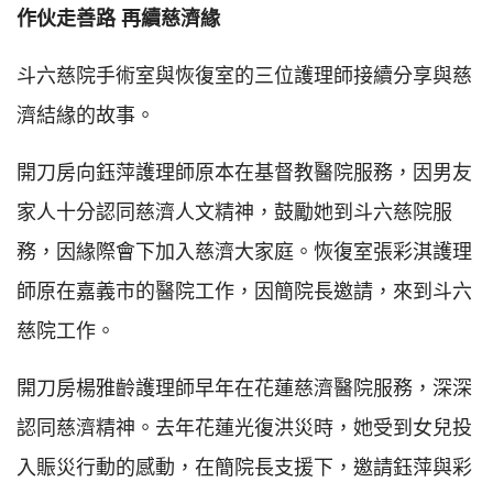
作伙走善路 再續慈濟緣
斗六慈院手術室與恢復室的三位護理師接續分享與慈
濟結緣的故事。
開刀房向鈺萍護理師原本在基督教醫院服務，因男友
家人十分認同慈濟人文精神，鼓勵她到斗六慈院服
務，因緣際會下加入慈濟大家庭。恢復室張彩淇護理
師原在嘉義市的醫院工作，因簡院長邀請，來到斗六
慈院工作。
開刀房楊雅齡護理師早年在花蓮慈濟醫院服務，深深
認同慈濟精神。去年花蓮光復洪災時，她受到女兒投
入賑災行動的感動，在簡院長支援下，邀請鈺萍與彩