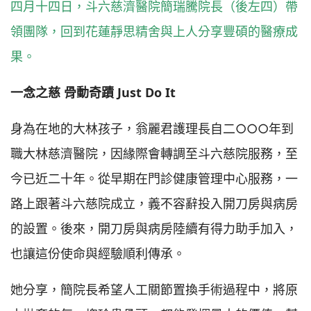
四月十四日，斗六慈濟醫院簡瑞騰院長（後左四）帶
領團隊，回到花蓮靜思精舍與上人分享豐碩的醫療成
果。
一念之慈 骨動奇蹟 Just Do It
身為在地的大林孩子，翁麗君護理長自二○○○年到
職大林慈濟醫院，因緣際會轉調至斗六慈院服務，至
今已近二十年。從早期在門診健康管理中心服務，一
路上跟著斗六慈院成立，義不容辭投入開刀房與病房
的設置。後來，開刀房與病房陸續有得力助手加入，
也讓這份使命與經驗順利傳承。
她分享，簡院長希望人工關節置換手術過程中，將原