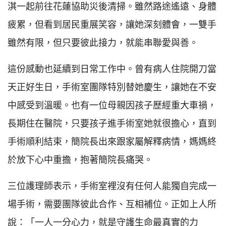
淇一起前往花蓮協助災後清掃。雖然路途遙遠、身體
疲累，但看到居民重展笑容，讓她深刻體會，一雙手
雖然有限，但只要彼此接力，就能串聯愛與善。
這份感動也延續到日常工作中。曾有病人住院開刀當
天正好生日，手術室團隊特別替她慶生，讓她在不安
中感受到溫暖。也有一位母親因孩子歷經重大車禍，
長期住在醫院，只要孩子進手術室她就很擔心，直到
手術順利結束，簡院長出來跟家屬解釋病情，媽媽終
於放下心中重擔，抱著簡院長痛哭。
三位護理師表示，手術室裡沒有任何人能獨自完成一
場手術，需要團隊彼此合作、互相補位。正如上人所
說：「一人一分心力，就是守護生命最真實的力