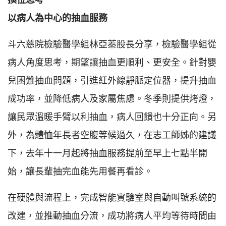
以病人為中心的抽血服務
斗六慈院檢驗醫學組林亞蓁股長分享，檢驗醫學組從
病人角度思考，期望讓抽血更順利、更安全。針對嬰
兒困難抽血問題，引進紅外線靜脈定位器，提升抽血
成功率，並降低病人及家屬焦慮。冬季則提供烤燈，
讓民眾溫暖手臂以利抽血，病人回饋也十分正向。另
外，為體恤年長者空腹等候過久，在志工師姊的建議
下，去年十一月起將抽血服務提前至早上七點半開
始，讓長輩抽完血能先用餐再看診。
在硬體與流程上，完成智能實驗室與自動叫號系統的
改建，並推動抽血分流，成功將病人平均等待時間由