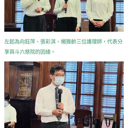
左起為向鈺萍、張彩淇、楊雅齡三位護理師，代表分
享與斗六慈院的因緣。