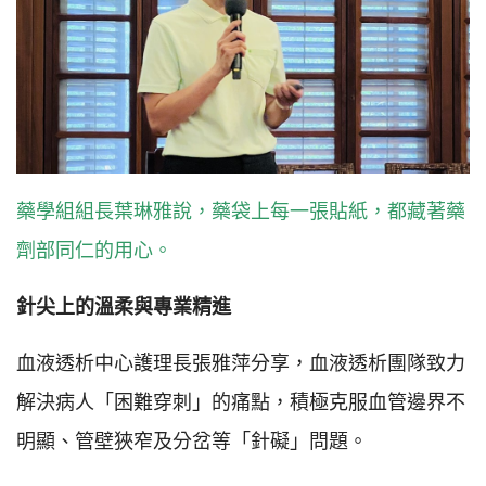
藥學組組長葉琳雅說，藥袋上每一張貼紙，都藏著藥
劑部同仁的用心。
針尖上的溫柔與專業精進
血液透析中心護理長張雅萍分享，血液透析團隊致力
解決病人「困難穿刺」的痛點，積極克服血管邊界不
明顯、管壁狹窄及分岔等「針礙」問題。