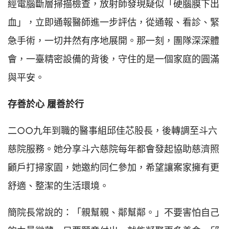
經電腦斷層掃描檢查，放射師發現疑似「硬腦膜下出
血」，立即通報醫師進一步評估，從通報、看診、緊
急手術，一切井然有序地展開。那一刻，團隊深深體
會，一臺精密設備的背後，守住的是一個家庭的圓滿
與平安。
存善於心 履善於行
二○○九年到職的醫事組邱佳芯股長，後轉調至斗六
慈院服務。她分享斗六慈院每年都會發起協助慈濟照
顧戶打掃家園，她邀約同仁參加，希望讓案家擁有更
舒適、整潔的生活環境。
簡院長常說的：「親幫親、鄰幫鄰。」不要害怕自己