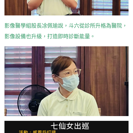
影像醫學組股長凃佩瑜說，斗六從診所升格為醫院，
影像設備也升級，打造即時診斷能量。