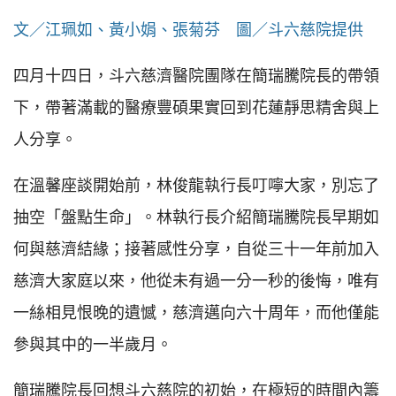
文／江珮如、黃小娟、張菊芬 圖／斗六慈院提供
四月十四日，斗六慈濟醫院團隊在簡瑞騰院長的帶領
下，帶著滿載的醫療豐碩果實回到花蓮靜思精舍與上
人分享。
在溫馨座談開始前，林俊龍執行長叮嚀大家，別忘了
抽空「盤點生命」。林執行長介紹簡瑞騰院長早期如
何與慈濟結緣；接著感性分享，自從三十一年前加入
慈濟大家庭以來，他從未有過一分一秒的後悔，唯有
一絲相見恨晚的遺憾，慈濟邁向六十周年，而他僅能
參與其中的一半歲月。
簡瑞騰院長回想斗六慈院的初始，在極短的時間內籌