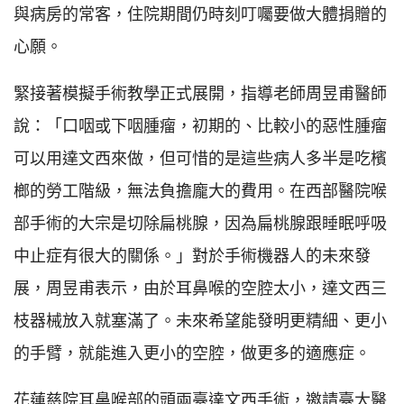
與病房的常客，住院期間仍時刻叮囑要做大體捐贈的
心願。
緊接著模擬手術教學正式展開，指導老師周昱甫醫師
說：「口咽或下咽腫瘤，初期的、比較小的惡性腫瘤
可以用達文西來做，但可惜的是這些病人多半是吃檳
榔的勞工階級，無法負擔龐大的費用。在西部醫院喉
部手術的大宗是切除扁桃腺，因為扁桃腺跟睡眠呼吸
中止症有很大的關係。」對於手術機器人的未來發
展，周昱甫表示，由於耳鼻喉的空腔太小，達文西三
枝器械放入就塞滿了。未來希望能發明更精細、更小
的手臂，就能進入更小的空腔，做更多的適應症。
花蓮慈院耳鼻喉部的頭兩臺達文西手術，邀請臺大醫