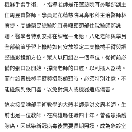
機器手臂手術」，指導老師是花蓮慈院耳鼻喉部副主
任周昱甫醫師，學員是花蓮慈院耳鼻喉科主治醫師林
廉捷、高雄榮民總醫院耳鼻喉頭頸部住院醫師鄭詠
聰。醫學會特別安排在課程一開始，八組老師與學員
全部輪流學習上機時如何安放設定二支機械手臂與調
整攝影鏡頭方位。眾人以四組為一個單位，從術前必
備的張口器開始，撐開老師的口腔，以利插入器械。
而在設置機械手臂與攝影鏡頭時，必須特別注意，不
能碰觸到張口器，以免對病人或機器造成傷害。
這次接受喉部手術教學的大體老師是洪文周老師，生
前也是一位教師，在高雄縣任職四十年。曾罹患攝護
腺癌，因感染新冠病毒後需要長期照護，成為急診室