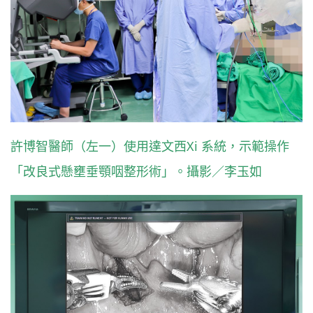
許博智醫師（左一）使用達文西Xi 系統，示範操作
「改良式懸壅垂顎咽整形術」。攝影／李玉如