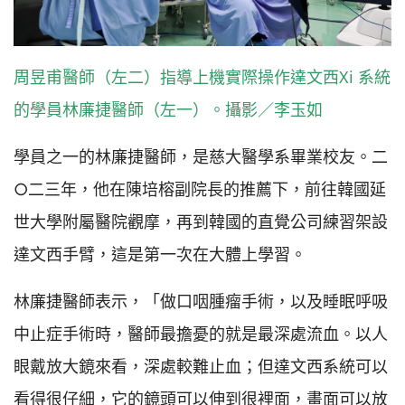
周昱甫醫師（左二）指導上機實際操作達文西Xi 系統
的學員林廉捷醫師（左一）。攝影／李玉如
學員之一的林廉捷醫師，是慈大醫學系畢業校友。二
○二三年，他在陳培榕副院長的推薦下，前往韓國延
世大學附屬醫院觀摩，再到韓國的直覺公司練習架設
達文西手臂，這是第一次在大體上學習。
林廉捷醫師表示，「做口咽腫瘤手術，以及睡眠呼吸
中止症手術時，醫師最擔憂的就是最深處流血。以人
眼戴放大鏡來看，深處較難止血；但達文西系統可以
看得很仔細，它的鏡頭可以伸到很裡面，畫面可以放