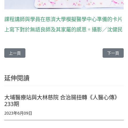
課程講師與學員在慈濟大學模擬醫學中心準備的卡片
上寫下對於無語良師及其家屬的感恩。攝影／沈健民
上一篇文章: 三海八方聚善緣 健康慈濟大智慧 花蓮慈濟醫院三十八
下一篇文章
上一頁
下一頁
延伸閱讀
大埔醫療站與大林慈院 合治腸扭轉《人醫心傳》
233期
2023年6月09日