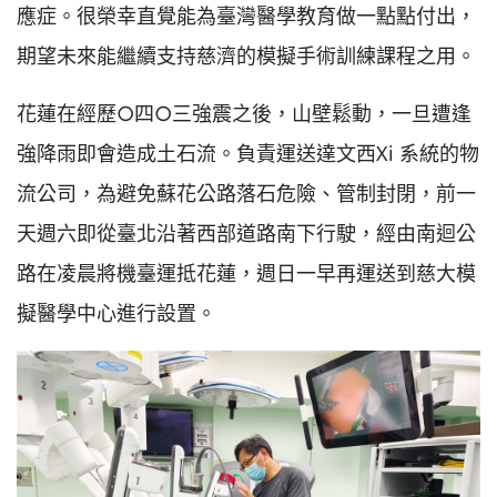
應症。很榮幸直覺能為臺灣醫學教育做一點點付出，
期望未來能繼續支持慈濟的模擬手術訓練課程之用。
花蓮在經歷○四○三強震之後，山壁鬆動，一旦遭逢
強降雨即會造成土石流。負責運送達文西Xi 系統的物
流公司，為避免蘇花公路落石危險、管制封閉，前一
天週六即從臺北沿著西部道路南下行駛，經由南迴公
路在凌晨將機臺運抵花蓮，週日一早再運送到慈大模
擬醫學中心進行設置。