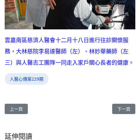
雲嘉南區慈濟人醫會十二月十八日進行往診關懷服
務，大林慈院李易達醫師（左）、林妙華藥師（左
三）與人醫志工團隊一同走入家戶關心長者的健康。
人醫心傳第229期
上一篇文章: 臺灣 臺中-人醫悲心善念 寒夜出隊關懷街友《人醫心傳》
下一篇文章:
上一頁
下一頁
延伸閱讀