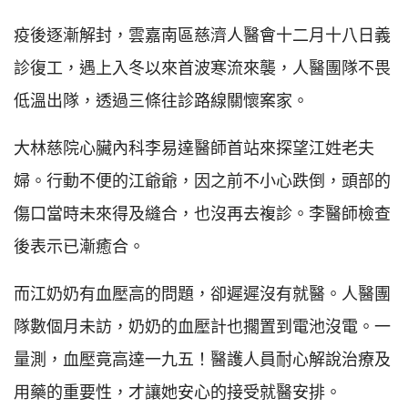
疫後逐漸解封，雲嘉南區慈濟人醫會十二月十八日義
診復工，遇上入冬以來首波寒流來襲，人醫團隊不畏
低溫出隊，透過三條往診路線關懷案家。
大林慈院心臟內科李易達醫師首站來探望江姓老夫
婦。行動不便的江爺爺，因之前不小心跌倒，頭部的
傷口當時未來得及縫合，也沒再去複診。李醫師檢查
後表示已漸癒合。
而江奶奶有血壓高的問題，卻遲遲沒有就醫。人醫團
隊數個月未訪，奶奶的血壓計也擱置到電池沒電。一
量測，血壓竟高達一九五！醫護人員耐心解說治療及
用藥的重要性，才讓她安心的接受就醫安排。