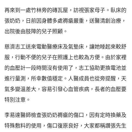
再來到一處竹林旁的磚瓦屋，訪視張家母子。臥床的
張奶奶，日前因身體多處褥瘡嚴重，送醫清創治療，
出院後由肢障的兒子照顧。
慈濟志工送來電動醫療床及氣墊床，讓她睡起來較舒
服，行動不便的兒子在照護上也較為方便。由於家裡
的血壓計一段時間沒有使用了，志工協助更換電池並
進行量測，所幸數值穩定。人醫成員也從旁提醒，天
氣多變溫差大，容易引發心血管疾病，長者的血壓要
特別注意。
李易達醫師檢查張奶奶褥瘡的傷口，因有定時換藥及
特殊敷料的使用，傷口復原良好，大家都稱讚張先生