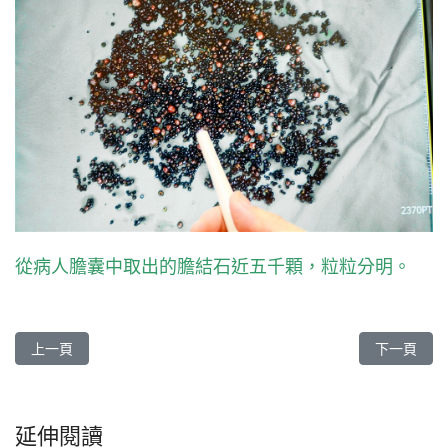
從病人膽囊中取出的膽結石近五千顆，粒粒分明。
上一篇文章: 皮膚科拯救「圓形禿」《人醫心傳》248期
下一篇文章
上一頁
下一頁
延伸閱讀