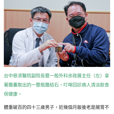
台中慈濟醫院副院長暨一般外科余政展主任（左）拿
著膽囊取出的一整瓶膽結石，叮嚀回診病人清淡飲食
保健康。
體重破百的四十三歲男子，近幾個月飯後老是腸胃不