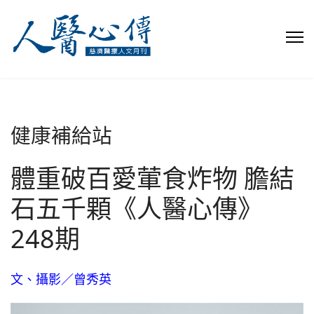
健康補給站
體重破百愛葷食炸物 膽結
石五千顆《人醫心傳》
248期
文、攝影／曾秀英