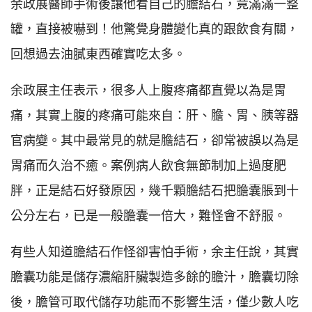
余政展醫師手術後讓他看自己的膽結石，竟滿滿一整
罐，直接被嚇到！他驚覺身體變化真的跟飲食有關，
回想過去油膩東西確實吃太多。
余政展主任表示，很多人上腹疼痛都直覺以為是胃
痛，其實上腹的疼痛可能來自：肝、膽、胃、胰等器
官病變。其中最常見的就是膽結石，卻常被誤以為是
胃痛而久治不癒。案例病人飲食無節制加上過度肥
胖，正是結石好發原因，幾千顆膽結石把膽囊脹到十
公分左右，已是一般膽囊一倍大，難怪會不舒服。
有些人知道膽結石作怪卻害怕手術，余主任說，其實
膽囊功能是儲存濃縮肝臟製造多餘的膽汁，膽囊切除
後，膽管可取代儲存功能而不影響生活，僅少數人吃