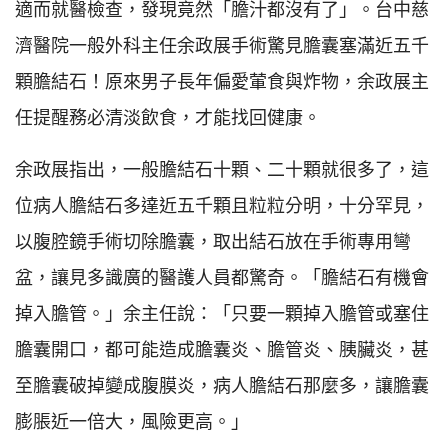
適而就醫檢查，發現竟然「膽汁都沒有了」。台中慈
濟醫院一般外科主任余政展手術驚見膽囊塞滿近五千
顆膽結石！原來男子長年偏愛葷食與炸物，余政展主
任提醒務必清淡飲食，才能找回健康。
余政展指出，一般膽結石十顆、二十顆就很多了，這
位病人膽結石多達近五千顆且粒粒分明，十分罕見，
以腹腔鏡手術切除膽囊，取出結石放在手術專用彎
盆，讓見多識廣的醫護人員都驚奇。「膽結石有機會
掉入膽管。」余主任說：「只要一顆掉入膽管或塞住
膽囊開口，都可能造成膽囊炎、膽管炎、胰臟炎，甚
至膽囊破掉變成腹膜炎，病人膽結石那麼多，讓膽囊
膨脹近一倍大，風險更高。」