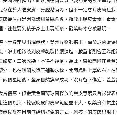
，美國統計指出，此疾病在兩歲以下嬰幼兒的發生率為百
泛存在於人體皮膚、鼻腔黏膜內，但不一定會有皮膚症狀
皮膚症候群是因為該細菌感染後，釋放出脫皮毒素，毒素
裡，往往要到孩子身上出現紅疹、發燒時才會被發現。
胯下等最常見出現症狀。吳秉昇醫師指出，葡萄球菌燙傷
皮、滲出組織液到皮膚乾裂持續演進，嚴重者則會因為組
口破皮，二次感染，不得不謹慎。為此，醫療團隊在萱萱
藥外，也在無菌被單下鋪墊水枕、關節處貼上厚紗布，在
。兩個星期後，全身自然換膚成功，沒有留下傷疤，萱萱
大片傷疤，但金黃色葡萄球菌釋放的脫皮毒素只會影響表
患這個疾病，乾裂脫皮的皮膚範圍並不大，以藥膏和抗生
膚症候群在目前無確切避免的方式，若孩子的皮膚出現不