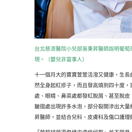
台北慈濟醫院小兒部吳秉昇醫師說明葡萄
現。（嬰兒非當事人）
十一個月大的寶寶萱萱活潑又健康，生長
然全身起紅疹子，而且發高燒到四十度，
處、眼睛、鼻梁處都發紅脫屑、甚至脫皮
皺摺處出現許多水泡，部分裂開滲出大量
昇醫師，並結合兒科、皮膚科及傷口護理