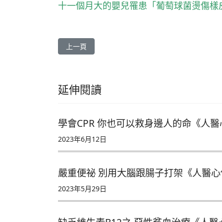
十一個月大的嬰兒罹患「葡萄球菌燙傷樣
上一篇文章: 過動藥緩解透析低血壓《人醫心傳》24
上一頁
延伸閱讀
學會CPR 你也可以救身邊人的命《人醫
2023年6月12日
嚴重便祕 別用大腦跟腸子打架《人醫心傳
2023年5月29日