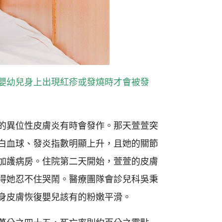
嬰幼兒身上出現紅疹或發燒時才會被發
的異位性皮膚炎有時會發作。那天萱萱突
白血球、發炎指數明顯上升，且她的關節
加護病房。住院第二天開始，萱萱的皮膚
得她忍不住哭鬧。醫療團隊會診兒科吳秉
身皮膚恢復嬰兒該有的粉嫩平滑。