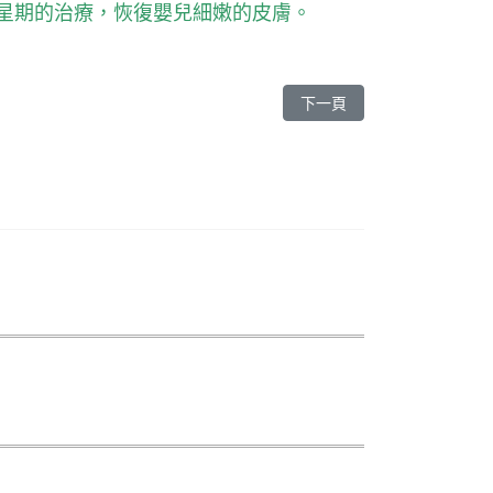
星期的治療，恢復嬰兒細嫩的皮膚。
下一篇文章: 皮膚科拯救「
下一頁