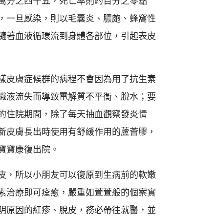
萬分之四十五，死亡率則約百分之零點
，一旦感染，則以毛囊炎、膿皰、蜂窩性
隨著血液循環流到身體各部位，引起表皮
樣皮膚症候群的病程不會因為用了抗生素
織液流失而導致電解質不平衡、脫水；要
的住院期間，除了每天抽血觀察發炎情
新皮膚長出時使用有舒緩作用的蘆薈膠，
寶寶康復出院。
皮，所以小朋友可以復原到生病前的軟嫩
素治療即可痊癒，嚴重如萱萱般的個案實
明原因的紅疹、脫皮，務必帶往就醫，並