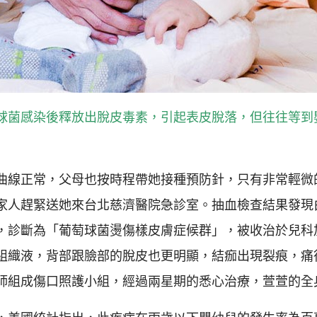
球菌感染後釋放出脫皮毒素，引起表皮脫落，但往往等到
曲線正常，父母也按時程帶她接種預防針，只有非常輕微
家人趕緊送她來台北慈濟醫院急診室。抽血檢查結果發現
，診斷為「葡萄球菌燙傷樣皮膚症候群」，被收治於兒科
組織液，背部跟臉部的脫皮也更明顯，結痂出現裂痕，痛
師組成傷口照護小組，經過兩星期的悉心治療，萱萱的全