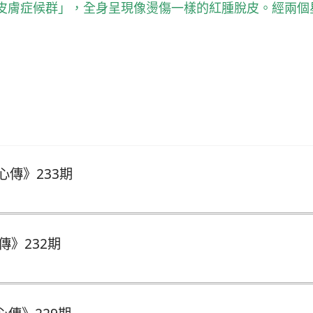
皮膚症候群」，全身呈現像燙傷一樣的紅腫脫皮。經兩個
9期
心傳》233期
》232期