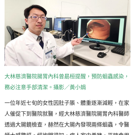
大林慈濟醫院腸胃內科曾勗桓提醒，預防蛔蟲感染，
務必注意手部清潔。攝影／黃小娟
一位年近七旬的女性因肚子脹、體重逐漸減輕，在家
人催促下到醫院就醫，經大林慈濟醫院腸胃內科醫師
透過大腸鏡檢查，赫然在大腸內發現兩條蛔蟲，令醫