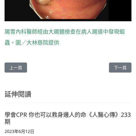
腸胃內科醫師經由大腸鏡檢查在病人腸道中發現蛔
蟲。圖／大林慈院提供
上一篇文章: 數錢數到「媽媽手」 體外震波擺脫疼痛《人醫心傳》26
下一篇文章
上一頁
下一頁
延伸閱讀
學會CPR 你也可以救身邊人的命《人醫心傳》233
期
2023年6月12日