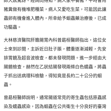
師大感驚訝。經詢問得知，病人家中養豬，平時會用
豬糞做有機堆肥種菜，病人又愛吃生菜，可能因此讓
蟲卵有機會進入體內，所幸給予蛔蟲藥治療後，已成
功驅蟲。
大林慈濟醫院肝膽腸胃內科曾勗桓醫師指出，這位女
士來到診間，主訴近日肚子脹，體重逐漸減輕，先安
排胃鏡及超音波檢查，都未發現問題。進一步經由大
腸鏡檢查，赫然在乙狀結腸發現兩條白色蠕蟲，將蟲
子抓出送病理科檢驗，得知竟是長約二十公分的蛔
蟲。
曾勗桓醫師說明，通常腸道常見的寄生蟲包括原蟲感
染及蠕蟲感染，因為蛔蟲在公共衛生十分良好的臺灣