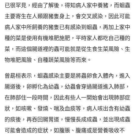
已很罕見，經由了解後，得知病人家中養豬，而蛔蟲
主要寄生在人類跟豬隻身上，會交叉感染，因此可能
病人家中所飼養的豬隻已有感染到蛔蟲，再加上家中
種的菜是使用有機堆肥施肥，平時家人都吃自己種的
菜，而這個腸道裡的蟲可能就是從生食生菜風險、生
物堆肥風險、自種蔬菜風險等而來。
曾勗桓表示，蛔蟲感染主要是將蟲卵食入體內，進入
腸道後，卵孵化為幼蟲，幼蟲會穿過腸道進入肺部，
在肺部住一段時間，因此有些人一開始會出現肺部症
狀，如咳嗽、發燒、喘及血痰等，病人咳出含有幼蟲
的痰後，再吞回腸胃道，慢慢長成成蟲，並出現成蟲
可能會造成的症狀，如腹脹、腹痛或是營養吸收不