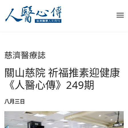
慈濟醫療誌
關山慈院 祈福推素迎健康
《人醫心傳》249期
八月三日