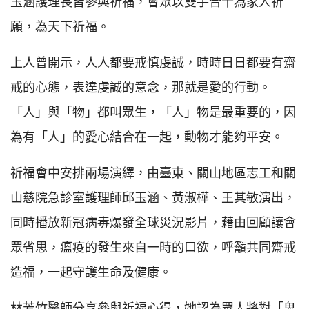
玉涵護理長皆參與祈福，會眾以雙手合十為家人祈
願，為天下祈福。
上人曾開示，人人都要戒慎虔誠，時時日日都要有齋
戒的心態，表達虔誠的意念，那就是愛的行動。
「人」與「物」都叫眾生，「人」物是最重要的，因
為有「人」的愛心結合在一起，動物才能夠平安。
祈福會中安排兩場演繹，由臺東、關山地區志工和關
山慈院急診室護理師邱玉涵、黃淑樺、王其敏演出，
同時播放新冠病毒爆發全球災況影片，藉由回顧讓會
眾省思，瘟疫的發生來自一時的口欲，呼籲共同齋戒
造福，一起守護生命及健康。
林芳竹醫師分享參與祈福心得，她認為眾人將對「鬼