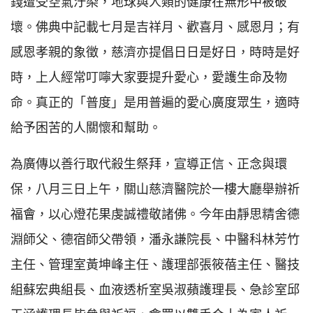
錢遭受空氣汙染，地球與人類的健康在無形中被破
壞。佛典中記載七月是吉祥月、歡喜月、感恩月；有
感恩孝親的象徵，慈濟亦提倡日日是好日，時時是好
時，上人經常叮嚀大家要提升愛心，愛護生命及物
命。真正的「普度」是用普遍的愛心廣度眾生，適時
給予困苦的人關懷和幫助。
為廣傳以善行取代殺生祭拜，宣導正信、正念與環
保，八月三日上午，關山慈濟醫院於一樓大廳舉辦祈
福會，以心燈花果虔誠禮敬諸佛。今年由靜思精舍德
淵師父、德宿師父帶領，潘永謙院長、中醫科林芳竹
主任、管理室黃坤峰主任、護理部張筱蓓主任、醫技
組蘇宏典組長、血液透析室吳淑蘋護理長、急診室邱