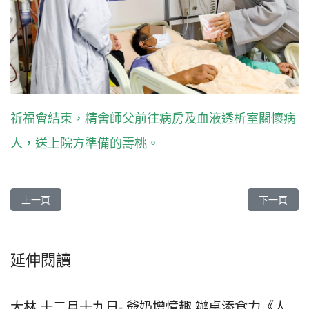
祈福會結束，精舍師父前往病房及血液透析室關懷病
人，送上院方準備的壽桃。
上一篇文章: 斗六慈院 吉祥月啟用新診區 享蔬食非素不可《人醫心傳
下一篇文章
上一頁
下一頁
延伸閱讀
大林 十二月十九日- 爺奶增憶趣 辦桌添食力《人