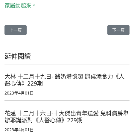
家屬動起來。
上一篇文章: 台北慈院 專家研討AI運用 強化醫療資訊安全《人醫心傳
下一篇文章:
上一頁
下一頁
延伸閱讀
大林 十二月十九日- 爺奶增憶趣 辦桌添食力《人
醫心傳》229期
2023年4月01日
花蓮 十二月十六日-十大傑出青年送愛 兒科病房舉
辦耶誕派對《人醫心傳》229期
2023年4月01日