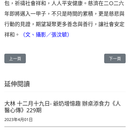
包，祈禱社會祥和，人人平安健康。慈濟在二○二六
年即將邁入一甲子，不只是時間的累積，更是慈悲與
行動的見證，期望凝聚更多善念與善行，讓社會安定
祥和。
（文、攝影／張汶毓）
上一篇文章: 關山慈院 偏鄉送暖 從健康關懷到生活照顧《人醫心傳》
下一篇文章
上一頁
下一頁
延伸閱讀
大林 十二月十九日- 爺奶增憶趣 辦桌添食力《人
醫心傳》229期
2023年4月01日