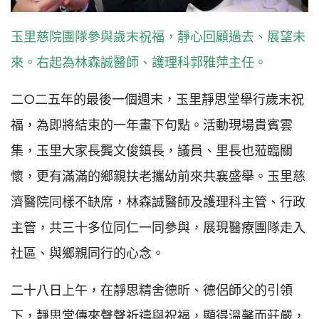
玉里慈院團隊參與歲末祝福，靜心回顧過去、展望未
來。右起為林森誠醫師、護理科郭雅萍主任。
二○二五年的最後一個週末，玉里靜思堂舉行歲末祝
福，為即將結束的一年畫下句點。活動現場貴賓雲
集，玉里大家長龔文俊鎮長，議員、里長也蒞臨關
懷，更有滿滿的鄉親扶老攜幼前來共襄盛舉。玉里慈
濟醫院同樣不缺席，林森誠醫師及護理科主管、行政
主管，共三十多位同仁一同參與，展現醫療團隊走入
社區、與鄉親同行的心念。
二十八日上午，在靜思精舍德昕、德侶師父的引領
下，靜思堂傳來聲聲祈禱與祝福，顯得溫馨而莊嚴，