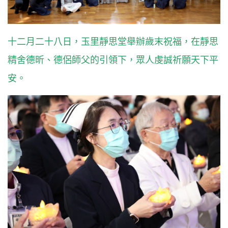
十二月二十八日，玉里靜思堂舉辦歲末祝福，在靜思
精舍德昕、德侶師父的引領下，眾人虔誠祈願天下平
安。