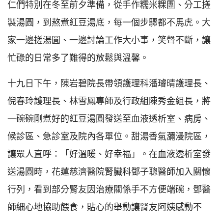
仁們特別在冬至前夕準備，從手作糯米粿團、分工搓
製湯圓，到熬煮紅豆湯底，每一個步驟都不馬虎。大
家一邊搓湯圓、一邊討論工作大小事，笑聲不斷，讓
忙碌的日常多了難得的放鬆與溫馨。
十九日下午，陳岩碧院長帶領護理科潘璿晴護理長、
倪春玲護理長、林雪鳳專師及行政組陳秀金組長，將
一碗碗剛煮好的紅豆湯圓發送至血液透析室、病房、
候診區、急診室及院內各單位。甜湯香氣瀰漫院區，
讓眾人直呼：「好溫暖、好幸福」。在血液透析室發
送湯圓時，花蓮慈濟醫院腎臟科鄧子聰醫師加入關懷
行列，看到部分腎友因治療關係手不方便端碗，鄧醫
師細心地協助餵食，貼心的舉動讓腎友阿姨感動不