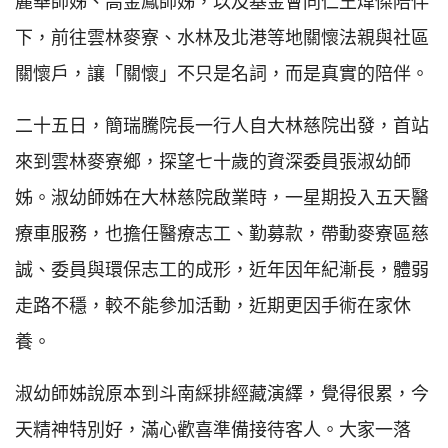
麗華師姊、高金鳳師姊，以及基金會同仁王煒傑陪伴
下，前往雲林麥寮、水林及北港等地關懷法親與社區
關懷戶，讓「關懷」不只是名詞，而是真實的陪伴。
二十五日，簡瑞騰院長一行人自大林慈院出發，首站
來到雲林麥寮鄉，探望七十歲的資深委員張淑幼師
姊。淑幼師姊在大林慈院啟業時，一星期投入五天醫
療車服務，也擔任醫療志工、勤募款，帶動麥寮區慈
誠、委員與環保志工的成形，近年因年紀漸長，體弱
走路不穩，較不能參加活動，近期更因手術在家休
養。
淑幼師姊說原本到斗南綵排經藏演繹，覺得很累，今
天精神特別好，滿心歡喜準備接待客人。大家一落