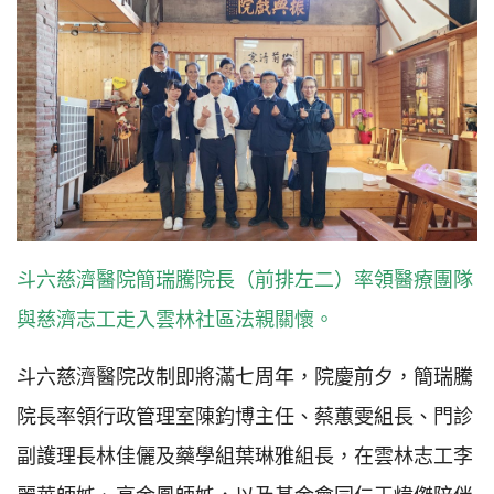
斗六慈濟醫院簡瑞騰院長（前排左二）率領醫療團隊
與慈濟志工走入雲林社區法親關懷。
斗六慈濟醫院改制即將滿七周年，院慶前夕，簡瑞騰
院長率領行政管理室陳鈞博主任、蔡蕙雯組長、門診
副護理長林佳儷及藥學組葉琳雅組長，在雲林志工李