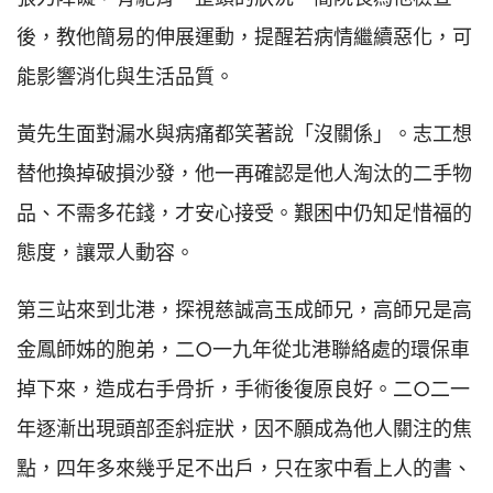
後，教他簡易的伸展運動，提醒若病情繼續惡化，可
能影響消化與生活品質。
黃先生面對漏水與病痛都笑著說「沒關係」。志工想
替他換掉破損沙發，他一再確認是他人淘汰的二手物
品、不需多花錢，才安心接受。艱困中仍知足惜福的
態度，讓眾人動容。
第三站來到北港，探視慈誠高玉成師兄，高師兄是高
金鳳師姊的胞弟，二○一九年從北港聯絡處的環保車
掉下來，造成右手骨折，手術後復原良好。二○二一
年逐漸出現頭部歪斜症狀，因不願成為他人關注的焦
點，四年多來幾乎足不出戶，只在家中看上人的書、