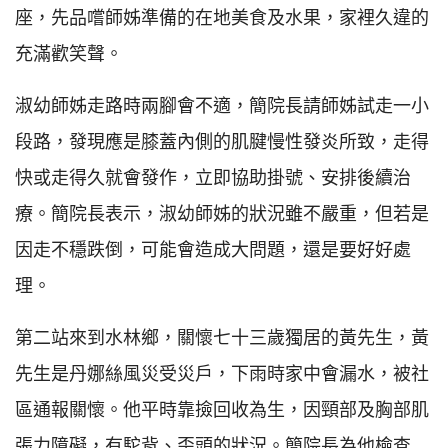
座，先品嚐師姊準備的在地美食及水果，家裡久違的
充滿歡笑聲。
淑幼師姊走路時兩腳會不適，簡院長請師姊試走一小
段路，發現應是膝蓋內側的肌腱慢性發炎所致，走得
快或走得久就會發作，立即協助掛號、安排後續治
療。簡院長表示，淑幼師姊的狀況雖不嚴重，但若是
因走不穩跌倒，可能會造成大問題，還是要好好處
理。
第二站來到水林鄉，關懷七十三歲獨居的黃先生，黃
先生是丹娜絲風災受災戶，下雨時家中會漏水，被社
區通報關懷。他平時靠撿回收為生，因頸部及胸部肌
張力障礙，有駝背、歪頭的狀況。簡院長為他檢查