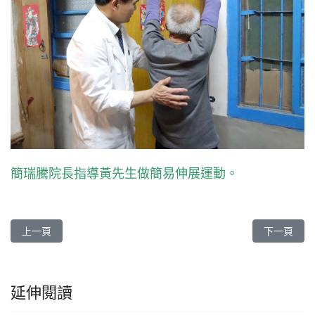
簡瑞騰院長指導黃先生做簡易伸展運動。
上一篇文章: 大林慈院 顯微外科與國際接軌 交流醫療新趨勢《人醫心
下一篇文章
上一頁
下一頁
延伸閱讀