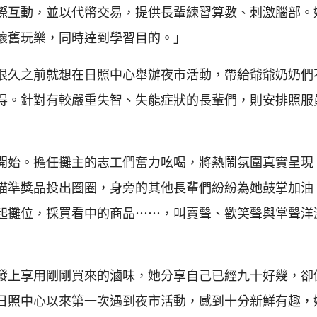
際互動，並以代幣交易，提供長輩練習算數、刺激腦部。
懷舊玩樂，同時達到學習目的。」
很久之前就想在日照中心舉辦夜市活動，帶給爺爺奶奶們
得。針對有較嚴重失智、失能症狀的長輩們，則安排照服
開始。擔任攤主的志工們奮力吆喝，將熱鬧氛圍真實呈現
瞄準獎品投出圈圈，身旁的其他長輩們紛紛為她鼓掌加油
起攤位，採買看中的商品⋯⋯，叫賣聲、歡笑聲與掌聲洋
發上享用剛剛買來的滷味，她分享自己已經九十好幾，卻
日照中心以來第一次遇到夜市活動，感到十分新鮮有趣，