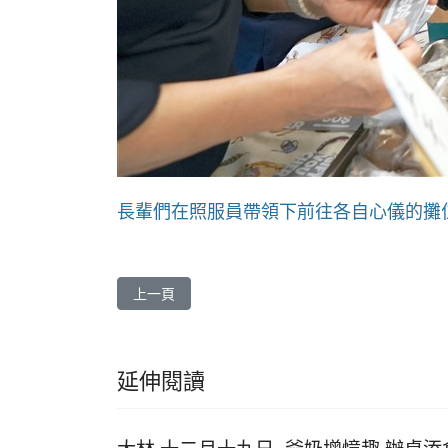
長輩們在照服員帶領下前往各自心儀的攤
上一篇文章: 花蓮慈院 醫師教祕訣 瘦腰保健「腎利
上一頁
延伸閱讀