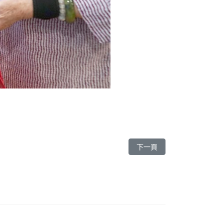
下一篇文章: 台中慈院 告別
下一頁