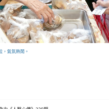
位，氣氛熱鬧。
人生」《人醫心傳》269期