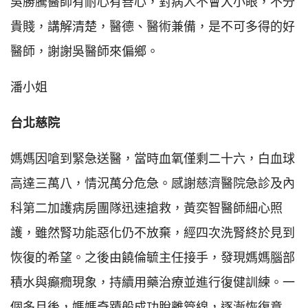
吳勝騰醫師有耐心有善心，對病人不會大小眼，不分
貴賤，講解清楚，醫德、醫術兼備，是不可多得的好
醫師，謝謝吳醫師來偏鄉。
潘小姐
台北慈院
媽媽因嗆到緊急送醫，當時血氧僅剩二十六，白血球
高達三萬八，情況萬分危急。感謝慈濟醫院急診及內
科第二加護病房團隊迅速搶救，黃奕智醫師細心照
護，雖然腎功能惡化仍不放棄，經四次洗腎終於見到
恢復的希望。之後由饒倫毓主任接手，發現媽媽腦部
積水與癲癇現象，持續用藥治療並進行復健訓練。一
個多月後，媽媽奇蹟般成功脫離管線，逐漸恢復意