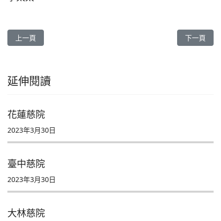
上一篇文章: 台中慈院、花蓮慈院《人醫心傳》263期
下一篇文章:
上一頁
下一頁
延伸閱讀
花蓮慈院
2023年3月30日
臺中慈院
2023年3月30日
大林慈院