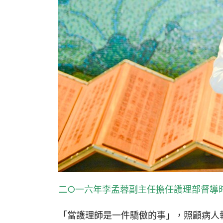
二○一六年李孟蓉副主任擔任護理部督導
「當護理師是一件驕傲的事」，照顧病人