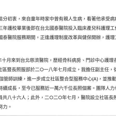
這分初衷，來自童年時家中曾有親人生病，看著他承受病
三年護校畢業後即在台北國泰醫院投入臨床產兒科護理工
國泰醫院服務期間，正逢護理制度改革與健保開辦，護理
年十月來到台北慈濟醫院，歷經骨科病房、門診中心護理
社區暨長照服部於二○一八年七月成立，我擔任副主任，
 個管師訓練，進一步成立社區整合型服務中心(A)，並推
持續成長，至今已服務近一萬六千位長照個案。團隊人力
服員共八十六人；此外，二○二○年七月，醫院設立社區長
努力。