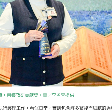
時，榮獲教研貢獻獎。圖／李孟蓉提供
執行護理工作，看似日常，實則包含許多繁複而細膩的過