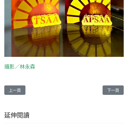
攝影／林永森
上一篇文章: 花蓮慈院 台北慈院 大林慈院 三院獲「健康永續傑出實
下一篇文章
上一頁
下一頁
延伸閱讀