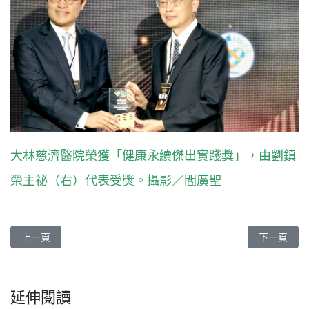
大林慈濟醫院榮獲「健康永續傑出實踐獎」，由劉鎮
榮主祕（右）代表受獎。攝影／閻廣聖
上一篇文章: 慈濟醫療法人榮獲衛福部最高榮譽 醫療財團法人社研卓
下一篇文章
上一頁
下一頁
延伸閱讀