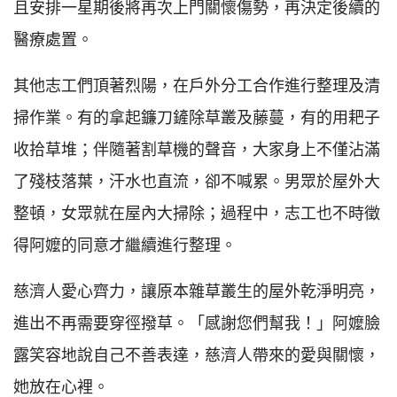
且安排一星期後將再次上門關懷傷勢，再決定後續的
醫療處置。
其他志工們頂著烈陽，在戶外分工合作進行整理及清
掃作業。有的拿起鐮刀鏟除草叢及藤蔓，有的用耙子
收拾草堆；伴隨著割草機的聲音，大家身上不僅沾滿
了殘枝落葉，汗水也直流，卻不喊累。男眾於屋外大
整頓，女眾就在屋內大掃除；過程中，志工也不時徵
得阿嬤的同意才繼續進行整理。
慈濟人愛心齊力，讓原本雜草叢生的屋外乾淨明亮，
進出不再需要穿徑撥草。「感謝您們幫我！」阿嬤臉
露笑容地說自己不善表達，慈濟人帶來的愛與關懷，
她放在心裡。