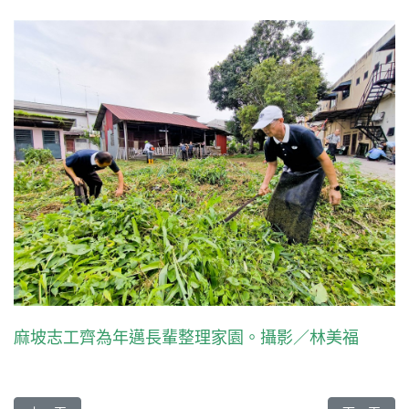
麻坡志工齊為年邁長輩整理家園。攝影／林美福