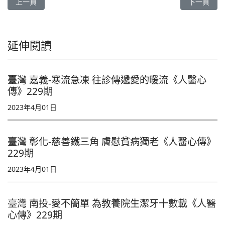
上一篇文章: 【臺灣 新北】往診做中學 老中青薪火相傳／山鄉海村
下一篇文章
上一頁
下一頁
延伸閱讀
臺灣 嘉義-寒流急凍 往診傳遞愛的暖流《人醫心
傳》229期
2023年4月01日
臺灣 彰化-慈善鐵三角 膚慰貧病獨老《人醫心傳》
229期
2023年4月01日
臺灣 南投-愛不簡單 為教養院生潔牙十數載《人醫
心傳》229期