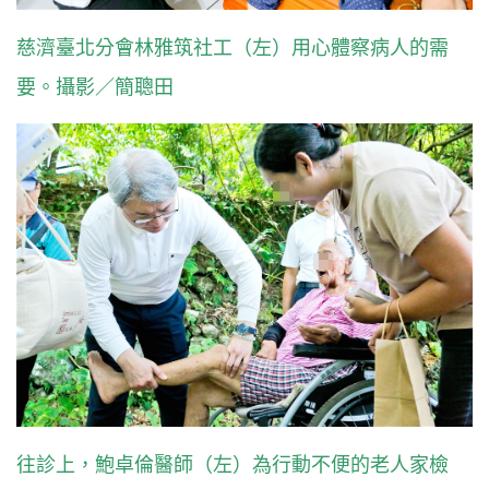
慈濟臺北分會林雅筑社工（左）用心體察病人的需
要。攝影／簡聰田
往診上，鮑卓倫醫師（左）為行動不便的老人家檢