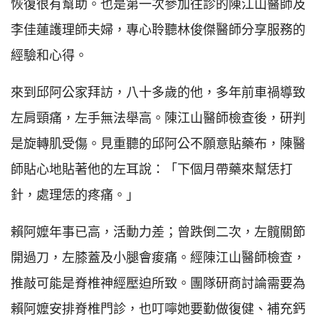
恢復很有幫助。也是第一次參加往診的陳江山醫師及
李佳蓮護理師夫婦，專心聆聽林俊傑醫師分享服務的
經驗和心得。
來到邱阿公家拜訪，八十多歲的他，多年前車禍導致
左肩頸痛，左手無法舉高。陳江山醫師檢查後，研判
是旋轉肌受傷。見重聽的邱阿公不願意貼藥布，陳醫
師貼心地貼著他的左耳說：「下個月帶藥來幫恁打
針，處理恁的疼痛。」
賴阿嬤年事已高，活動力差；曾跌倒二次，左髖關節
開過刀，左膝蓋及小腿會痠痛。經陳江山醫師檢查，
推敲可能是脊椎神經壓迫所致。團隊研商討論需要為
賴阿嬤安排脊椎門診，也叮嚀她要勤做復健、補充鈣