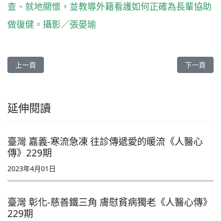
查、就地關懷，並教導外籍看護如何正確為長輩協助
做復健。攝影／張晏瑜
上一篇文章: 【臺灣 彰化】人醫志工用心相待 病家都知道《人醫心傳
下一篇文章
上一頁
下一頁
延伸閱讀
臺灣 嘉義-寒流急凍 往診傳遞愛的暖流《人醫心
傳》229期
2023年4月01日
臺灣 彰化-慈善鐵三角 膚慰貧病獨老《人醫心傳》
229期