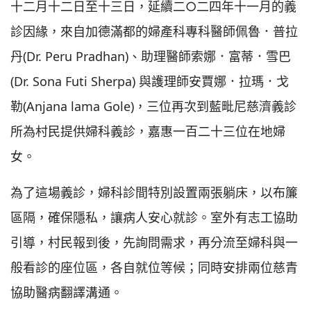
十二月十二日至十三日，延續二○二四年十一月的義
診因緣，來自加德滿都的婦產科專科醫師佩魯．普拉
丹(Dr. Peru Pradhan)、助理醫師索娜．富蒂．雪巴
(Dr. Sona Futi Sherpa) 與護理師安賈娜．拉瑪．戈
勒(Anjana lama Gole)，三位再次到藍毗尼慈濟義診
所為村民提供婦科義診，嘉惠一百二十三位在地婦
女。
為了這場義診，婦科診間特別設置兩張躺床，以布簾
區隔，確保隱私，讓病人安心就診。室外有志工協助
引導，村民報到後，先詢問需求，再分流至婦科與一
般看診的座位區，各自就位等候；同時安排兩位慈青
協助醫病翻譯溝通。