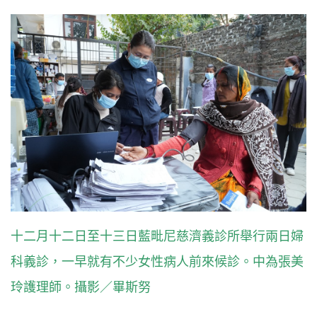
十二月十二日至十三日藍毗尼慈濟義診所舉行兩日婦
科義診，一早就有不少女性病人前來候診。中為張美
玲護理師。攝影／畢斯努