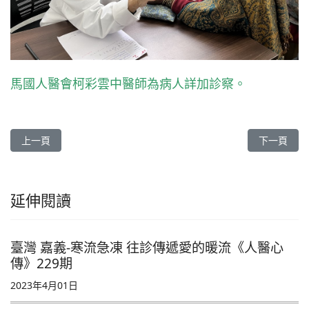
馬國人醫會柯彩雲中醫師為病人詳加診察。
上一篇文章: 【馬來西亞 馬六甲】在關心中復健 在陪伴中前行《人醫
下一篇文章
上一頁
下一頁
延伸閱讀
臺灣 嘉義-寒流急凍 往診傳遞愛的暖流《人醫心
傳》229期
2023年4月01日