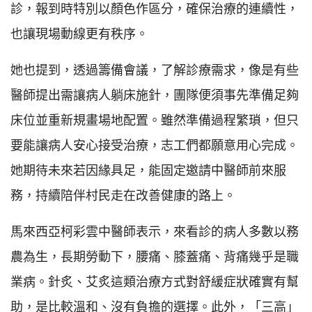
診，報到時特別以顏色作區分，確保治療的連續性，
也讓現場動線更有秩序。
她也提到，透過籌備會議，了解診療需求，像是有些
醫師提出需讓病人躺床施針，團隊便須事先準備足夠
床位並重新規畫場地配置。雖然準備過程繁瑣，但只
要能讓病人安心接受治療，志工們都願意用心完成。
她期待未來若因緣具足，能固定邀請中醫師前來服
務，持續陪伴村民走在改善健康的路上。
馬來西亞柯彩雲中醫師表示，來看診的病人多數以務
農為生，長期勞動下，腰痛、膝蓋痛、背痛幾乎是職
業病。針炙、艾炙這類治療方式對舒緩症狀確實有幫
助，是比較溫和、沒有負擔的選擇。此外，「三高」