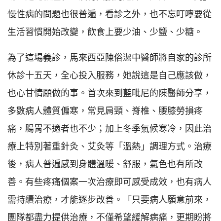
慢性病的問題也很普遍，看診之外，也不忘叮嚀要從
生活習慣開始改變，飲食上要少油、少鹽、少糖。
為了這場義診，馬來西亞陳俗潔中醫師將自家的診所
休診十五天，全心投入服務，她說這是自己應該做，
也心甘情願做的事。首次來到藍毗尼的陳醫師分享，
多數病人體質偏寒，常見肩頸、脊椎、腰膝勞損疼
痛，腸胃不適者也不少；加上冬季氣候寒冷，因此治
療上特別著重針灸、艾灸等「溫熱」調理方式。治療
後，病人普遍感到身體溫暖、舒服，氣色也有所改
善。有些疼痛個案一次治療即可感受成效，也有病人
需持續治療，才能逐步改善。「只要病人願意前來，
團隊都盡力提供治療，不僅希望緩解病痛，更期盼將