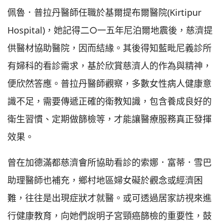
佩魯．普拉丹醫師任職於基爾提布爾醫院(Kirtipur
Hospital)，她記得二○一五年尼泊爾地震後，慈濟提
供醫材協助醫院，因而結緣。其後得知藍毗尼義診所
有婦科的看診需求，基於欣賞慈濟人的作為與精神，
便欣然答應。普拉丹醫師觀察，多數女性病人健康意
識不足，需要傳遞正確的衛教知識，包含養成良好的
衛生習慣、定期做篩檢等，才能讓醫療服務真正發揮
效果。
曾在加德滿都慈濟會所協助看診的索娜．富蒂．雪巴
助理醫師也補充，鄉村地區婦女礙於觀念或經濟困
難，往往是出現症狀才就醫。或可透過居家訪視來進
行健康教育，向她們說明子宮頸癌篩檢的重要性，鼓