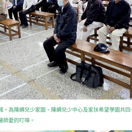
城，為陳綢兒少家園、陳綢兒少中心及家扶希望學園共四
醫師愛的叮嚀。