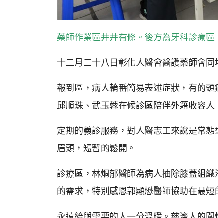
藥師作業區井井有條。後方為牙科診療區
十二月二十八日彰化人醫會醫護藥師會同
報到區，病人輪番簡易表述症狀，有的頭
邱順珠、武玉蓉在候診區陪伴外籍收容人
定期的義診服務，對人醫志工來說是常態
眉頭，短暫的鬆開。
診療區，林烱郁醫師為病人抽除膝蓋組織
的需求，特別感恩郭顯懋醫師協助在最短
永遠給與需要的人一分溫暖。慈濟人的關