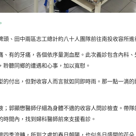
。
埤頭、田中兩區志工總計約八十人團隊前往南投收容所進
痛、有的牙痛，各個依序量測血壓。此次義診包含內科、
，聆聽同鄉的遭遇和心事，加以寬慰。
型的付出，但對收容人而言就如同即時雨。那一點一滴的
液；郭顯懋醫師仔細為身體不適的收容人問診檢查。帶隊
的時間內，找到婦科醫師前來支援看診。
懷四季流轉，所到之處如春日朝陽，也似冬日盛開的花朵