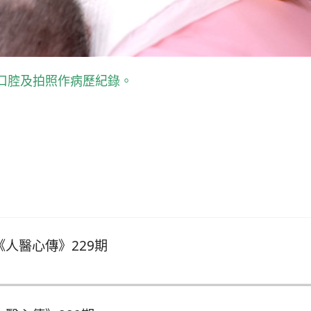
口腔及拍照作病歷紀錄。
鄉原民拔病苦《人醫心傳》270期
《人醫心傳》229期