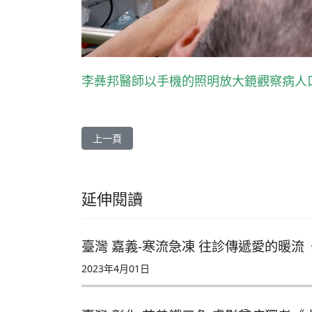
李彝邦醫師以手機的照明放大鏡觀察病人
上一篇文章: 【菲律賓 東岷多洛省】渡海送愛 為偏
上一頁
延伸閱讀
臺灣 嘉義-寒流急凍 往診傳遞愛的暖流
2023年4月01日