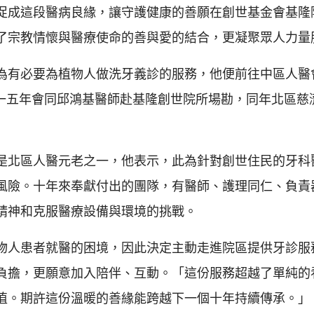
促成這段醫病良緣，讓守護健康的善願在創世基金會基隆
了宗教情懷與醫療使命的善與愛的結合，更凝聚眾人力量
為有必要為植物人做洗牙義診的服務，他便前往中區人醫
一五年會同邱鴻基醫師赴基隆創世院所場勘，同年北區慈
是北區人醫元老之一，他表示，此為針對創世住民的牙科
風險。十年來奉獻付出的團隊，有醫師、護理同仁、負責
精神和克服醫療設備與環境的挑戰。
物人患者就醫的困境，因此決定主動走進院區提供牙診服
負擔，更願意加入陪伴、互動。「這份服務超越了單純的
值。期許這份溫暖的善緣能跨越下一個十年持續傳承。」