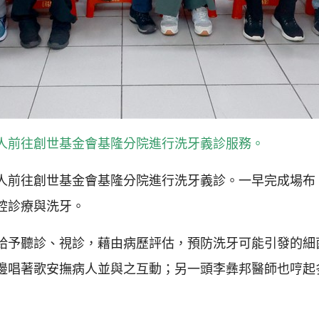
人前往創世基金會基隆分院進行洗牙義診服務。
人前往創世基金會基隆分院進行洗牙義診。一早完成場布
腔診療與洗牙。
給予聽診、視診，藉由病歷評估，預防洗牙可能引發的細
邊唱著歌安撫病人並與之互動；另一頭李彝邦醫師也哼起