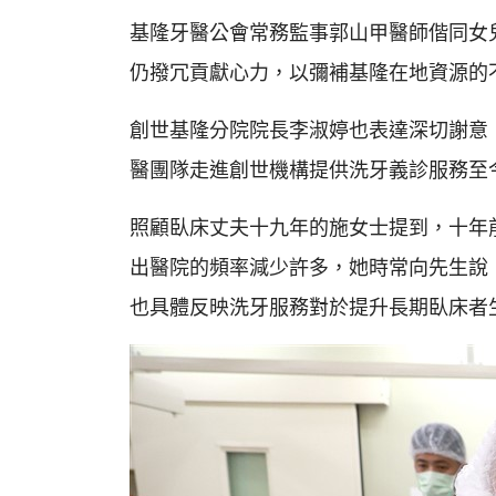
基隆牙醫公會常務監事郭山甲醫師偕同女
仍撥冗貢獻心力，以彌補基隆在地資源的
創世基隆分院院長李淑婷也表達深切謝意
醫團隊走進創世機構提供洗牙義診服務至
照顧臥床丈夫十九年的施女士提到，十年
出醫院的頻率減少許多，她時常向先生說
也具體反映洗牙服務對於提升長期臥床者