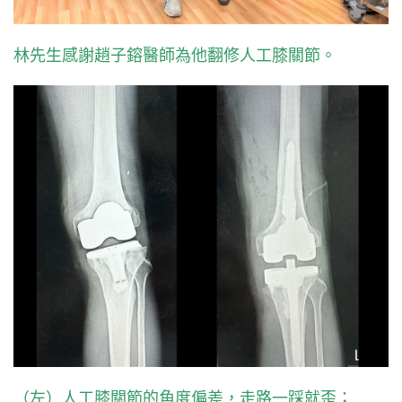
林先生感謝趙子鎔醫師為他翻修人工膝關節。
（左）人工膝關節的角度偏差，走路一踩就歪；