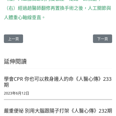
（右）經過趙醫師翻修再置換手術之後，人工關節與
人體重心軸線垂直。
上一篇文章: 無痛性血尿 手術根除泌尿上皮癌《人醫心傳》265期
下一篇文章
上一頁
下一頁
延伸閱讀
學會CPR 你也可以救身邊人的命《人醫心傳》233
期
2023年6月12日
嚴重便祕 別用大腦跟腸子打架《人醫心傳》232期