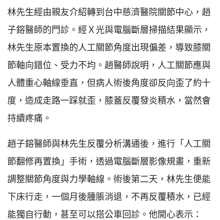
林先生經由親友介紹轉到台中慈濟醫院關節中心，趙
子鎔醫師的門診。經Ｘ光與電腦斷層掃描結果顯示，
林先生原本置換的人工關節角度出現偏差，導致膝關
節軸向錯位、受力不均。趙醫師說明，人工關節應與
人體重心軸線垂直，但病人術後角度卻反向歪了約十
度，造成走路一踩就歪，膝蓋反覆發炎積水，當然會
持續疼痛。
趙子鎔醫師與林先生反覆分析溝通後，進行「人工關
節翻修再置換」手術，透過電腦斷層影像規畫，重新
調整關節角度與力學軸線。術後第二天，林先生便能
下床行走，一個月後腫脹消退，不再反覆積水，已經
能獨自行動，甚至可以搭公車回診。他開心表示：