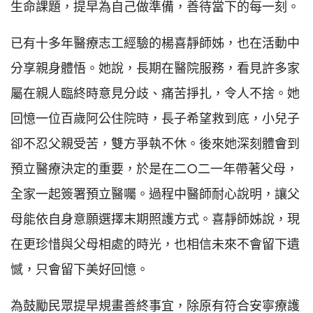
生命課題，提早為自己做準備，善待當下的每一刻。
已有十多年醫療志工經驗的楊喜靜師姊，也在活動中
分享親身體悟。她說，長期在醫院服務，看見許多家
屬在親人臨終時意見分歧、痛苦掙扎，令人不捨。她
回憶一位百歲阿公住院時，長子希望救到底，小兒子
卻不忍父親受苦，雙方爭執不休。後來她深刻體會到
預立醫療決定的重要，於是在二○二一年帶著父母，
全家一起簽署預立醫囑。過程中醫師耐心說明，讓父
母能依自身意願選擇末期照護方式。喜靜師姊說，現
在更珍惜與父母相處的時光，也相信未來不會留下遺
憾，只會留下美好回憶。
為鼓勵民眾提早規畫善終事宜，除原有符合安寧療護