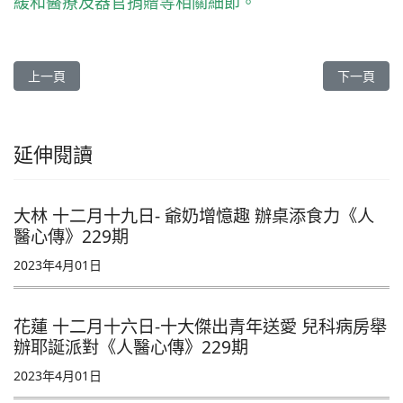
緩和醫療及器官捐贈等相關細節。
上一篇文章: 台北慈院 移植病友相聚 護好心肝腎《人醫心傳》263期
下一篇文章:
上一頁
下一頁
延伸閱讀
大林 十二月十九日- 爺奶增憶趣 辦桌添食力《人
醫心傳》229期
2023年4月01日
花蓮 十二月十六日-十大傑出青年送愛 兒科病房舉
辦耶誕派對《人醫心傳》229期
2023年4月01日