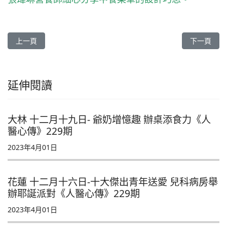
上一篇文章: 台中慈院 以舞癒身心 慈姝舞動寶來塢風華《人醫心傳》
下一篇文章
上一頁
下一頁
延伸閱讀
大林 十二月十九日- 爺奶增憶趣 辦桌添食力《人
醫心傳》229期
2023年4月01日
花蓮 十二月十六日-十大傑出青年送愛 兒科病房舉
辦耶誕派對《人醫心傳》229期
2023年4月01日