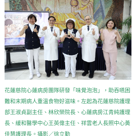
花蓮慈院心蓮病房團隊研發「味覺泡泡」，助吞嚥困
難和末期病人重溫食物好滋味。左起為花蓮慈院護理
部王淑貞副主任、林欣榮院長、心蓮病房江青純護理
長、緩和醫學中心王英偉主任、祥雲老人長照中心黃
佳慧護理長。攝影／徐立勤