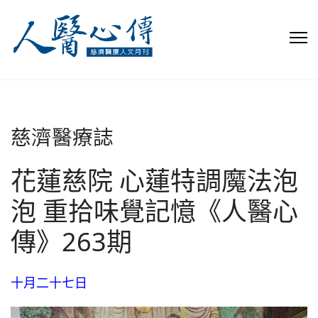
慈濟醫療誌
花蓮慈院 心蓮特調魔法泡
泡 重拾味覺記憶《人醫心
傳》263期
十月二十七日