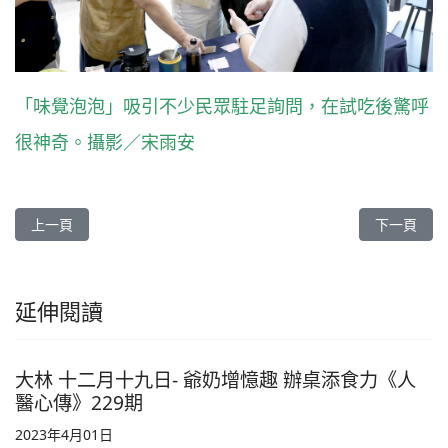
「味覺泡泡」吸引不少民眾駐足詢問，在試吃後驚呼
很神奇。攝影／宋雨安
上一篇文章: 三義慈院 強化社區醫療 新增耳鼻喉門診《人醫心傳》2
下一篇文章
上一頁
下一頁
延伸閱讀
大林 十二月十九日- 爺奶增憶趣 辦桌添食力《人
醫心傳》229期
2023年4月01日