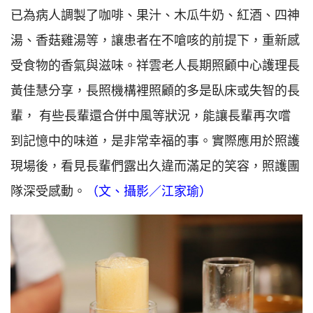
已為病人調製了咖啡、果汁、木瓜牛奶、紅酒、四神
湯、香菇雞湯等，讓患者在不嗆咳的前提下，重新感
受食物的香氣與滋味。祥雲老人長期照顧中心護理長
黃佳慧分享，長照機構裡照顧的多是臥床或失智的長
輩， 有些長輩還合併中風等狀況，能讓長輩再次嚐
到記憶中的味道，是非常幸福的事。實際應用於照護
現場後，看見長輩們露出久違而滿足的笑容，照護團
隊深受感動。
（文、攝影／江家瑜）