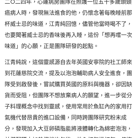
二○二四年，心蓮病房團隊在照護一位五十多歲頭頸
癌病人時，發現無法進食的他，仍懷念著每晚睡前那
杯威士忌的味道，江青純回憶，儘管他當時喝不了，
也要聞著威士忌的香味後再入睡，這份「想再嚐一次
味道」的心願，正是團隊研發的起點。
江青純說，這個靈感源自去年英國安寧院的社工師來
到花蓮慈院交流，提及以泡泡輔助病人安全進食，團
隊受到啟發後，嘗試購買英國的原料與機器，卻因缺
貨而受阻，但團隊不想放棄病人的願望，進一步從分
子料理概念中找到靈感，使用常用於魚缸內的家用打
氣機代替昂貴的進口設備，同時跨團隊研究粉末成
分，發現加入大豆卵磷脂能將液體轉化為綿密泡泡，