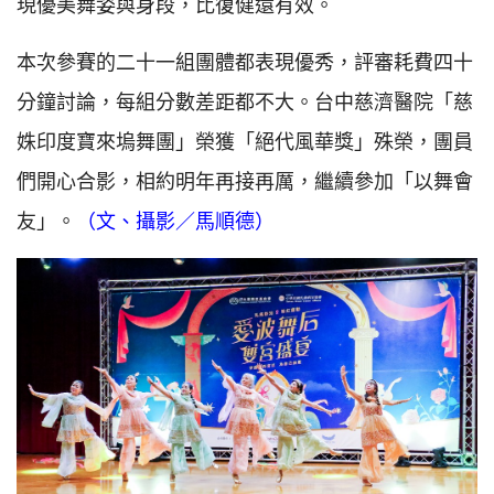
現優美舞姿與身段，比復健還有效。
本次參賽的二十一組團體都表現優秀，評審耗費四十
分鐘討論，每組分數差距都不大。台中慈濟醫院「慈
姝印度寶來塢舞團」榮獲「絕代風華獎」殊榮，團員
們開心合影，相約明年再接再厲，繼續參加「以舞會
友」。
（文、攝影／馬順德）