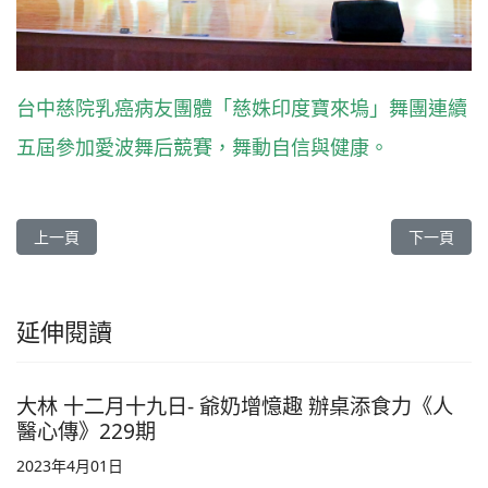
台中慈院乳癌病友團體「慈姝印度寶來塢」舞團連續
五屆參加愛波舞后競賽，舞動自信與健康。
上一篇文章: 花蓮慈院 心蓮特調魔法泡泡 重拾味覺記憶《人醫心傳》
下一篇文章:
上一頁
下一頁
延伸閱讀
大林 十二月十九日- 爺奶增憶趣 辦桌添食力《人
醫心傳》229期
2023年4月01日