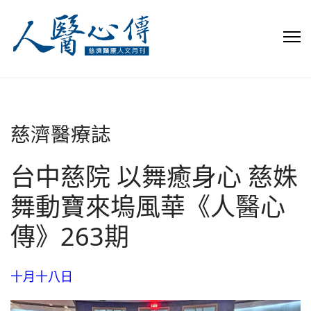
慈濟醫療誌
台中慈院 以舞癒身心 慈姝
舞動寶來塢風華《人醫心
傳》263期
十月十八日