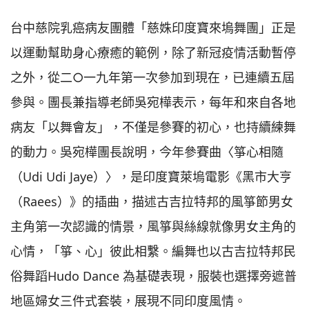
台中慈院乳癌病友團體「慈姝印度寶來塢舞團」正是
以運動幫助身心療癒的範例，除了新冠疫情活動暫停
之外，從二○一九年第一次參加到現在，已連續五屆
參與。團長兼指導老師吳宛樺表示，每年和來自各地
病友「以舞會友」，不僅是參賽的初心，也持續練舞
的動力。吳宛樺團長說明，今年參賽曲〈箏心相隨
（Udi Udi Jaye）〉，是印度寶萊塢電影《黑市大亨
（Raees）》的插曲，描述古吉拉特邦的風箏節男女
主角第一次認識的情景，風箏與絲線就像男女主角的
心情，「箏、心」彼此相繫。編舞也以古吉拉特邦民
俗舞蹈Hudo Dance 為基礎表現，服裝也選擇旁遮普
地區婦女三件式套裝，展現不同印度風情。