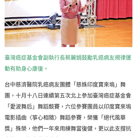
臺灣癌症基金會副執行長蔡麗娟鼓勵乳癌病友規律運
動有助身心康復。
台中慈濟醫院乳癌病友團體「慈姝印度寶來塢」舞
團，十月十八日連續第五次北上參加臺灣癌症基金會
「愛波舞后」舞蹈競賽，六位參賽團員以印度寶來塢
電影插曲〈箏心相隨〉舞蹈參賽，榮獲「絕代風華
獎」殊榮，他們一年來用練舞當復健，更以此支撐抗