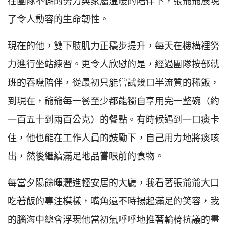
在團隊不懈的努力與家屬溫暖的陪伴下，張爺爺展現
了令人動容的生命韌性。
現在的他，雙下肢肌力正穩步提升，每天在機構裡努
力進行坐站練習。更令人欣慰的是，經過團隊按部就
班的吞嚥陪伴，從最初只能嘗試幾口半流質的稀飯，
到現在，爺爺每一餐至少都能獨自享用完一整碗（約
一百五十到兩百公克）的餐點。有時候遇到一口痰卡
住，他也能在工作人員的鼓勵下，自己用力地將痰咳
出，然後繼續滿足地品嘗眼前的食物。
每當夕陽餘暉灑進輕安居的大廳，我看著張爺爺大口
吃著飯的專注模樣，嘴角還不時揚起滿足的笑容，我
的腦海中總會浮現他當初氣呼呼地推著輪椅抗議的畫