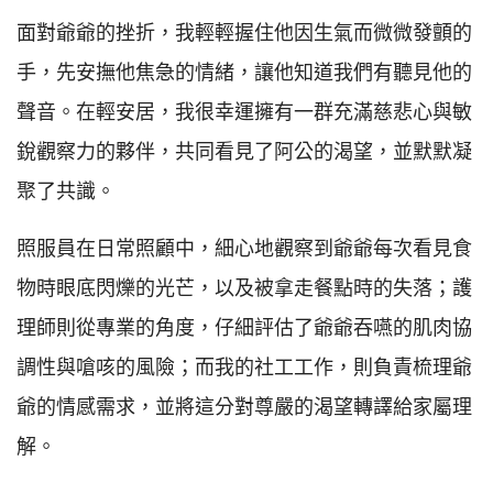
面對爺爺的挫折，我輕輕握住他因生氣而微微發顫的
手，先安撫他焦急的情緒，讓他知道我們有聽見他的
聲音。在輕安居，我很幸運擁有一群充滿慈悲心與敏
銳觀察力的夥伴，共同看見了阿公的渴望，並默默凝
聚了共識。
照服員在日常照顧中，細心地觀察到爺爺每次看見食
物時眼底閃爍的光芒，以及被拿走餐點時的失落；護
理師則從專業的角度，仔細評估了爺爺吞嚥的肌肉協
調性與嗆咳的風險；而我的社工工作，則負責梳理爺
爺的情感需求，並將這分對尊嚴的渴望轉譯給家屬理
解。