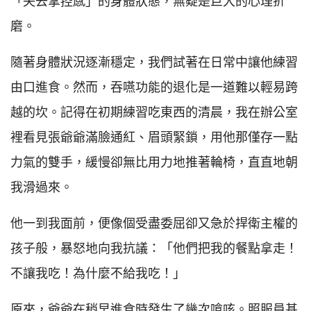
「失去掌控感」的身體狀態，無疑是巨大的心理折
磨。
隨著身體狀況逐漸穩定，我們試著在日常中讓他練習
由口進食。然而，吞嚥功能的退化是一道難以輕易跨
越的坎。記得在初期練習吃東西的清晨，我在辦公室
裡看見張爺爺滿臉通紅、眉頭緊鎖，用他那僅存一點
力氣的雙手，緩慢卻無比用力地推著輪椅，直直地朝
我滑過來。
他一到我面前，便像個受盡委屈卻又急於捍衛主權的
孩子般，暴怒地向我抗議：「他們把我的餐點拿走！
不讓我吃！為什麼不給我吃！」
原來，爺爺在稍早進食時發生了幾次嗆咳。照服員基