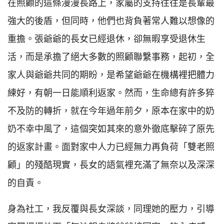
在照顧的這條漫漫長路上，家屬的支持往往是長輩最
強大的後盾，但同時，他們也背負著常人難以想像的
重擔。張爺爺的長女已經退休，卻無暇享受退休生
活，而是承擔了絕大多數的照顧聯繫事務，起初，全
家人與爺爺共同的期盼，是希望爺爺在機構裡把體力
練好，有朝一日能順利返家。然而，生命總有許多猝
不及防的轉折，就在今年過年前夕，原本在家中的奶
奶不幸中風了，這個突如其來的意外徹底擊碎了原先
的返家計畫。面對家中人力已經無力再負荷「雙老照
顧」的殘酷現實，長女的語氣裡充滿了無奈以及深深
的自責。
身為社工，我反覆與長女深談，同理她的壓力，引導