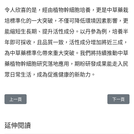
令人欣喜的是，經由植物幹細胞培養，更是中草藥栽
培標準化的一大突破，不僅可降低環境因素影響，更
能縮短生長期、提升活性成分。以丹參為例，培養半
年即可採收，且品質一致，活性成分增加將近三成，
為中草藥標準化帶來重大突破。我們將持續推動中草
藥植物幹細胞研究落地應用，期盼研發成果能走入民
眾日常生活，成為促進健康的新助力。
上一篇文章: 深耕醫療四十年，榮耀花東新篇章《人醫心傳》266期
下一篇文章
上一頁
下一頁
延伸閱讀