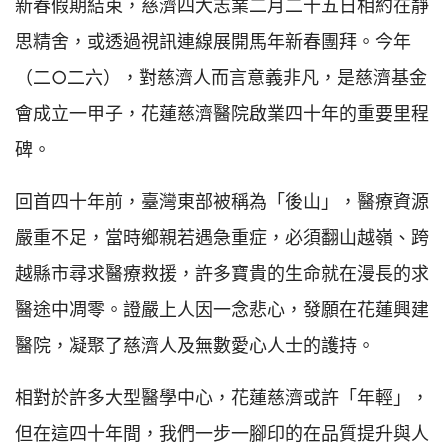
新春假期結束，慈濟四大志業二月二十五日相約在靜
思精舍，或透過視訊連線展開馬年新春團拜。今年
（二○二六），對慈濟人而言意義非凡，是慈濟基金
會成立一甲子，花蓮慈濟醫院啟業四十年的重要里程
碑。
回首四十年前，臺灣東部被稱為「後山」，醫療資源
嚴重不足，當時鄉親若遇急重症，必須翻山越嶺、跨
越縣市尋求醫療救援，許多寶貴的生命就在漫長的求
醫途中凋零。證嚴上人因一念悲心，發願在花蓮興建
醫院，凝聚了慈濟人及無數愛心人士的護持。
相對於許多大型醫學中心，花蓮慈濟或許「年輕」，
但在這四十年間，我們一步一腳印的在品質提升與人