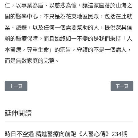
仁，以專業為盾、以慈悲為懷，讓這家座落於山海之
間的醫學中心，不只是為花東地區民眾，包括在此就
業、旅遊，以及任何一個需要幫助的人，提供深具信
賴的醫療保障。而且始終如一不變的是我們秉持「人
本醫療，尊重生命」的宗旨，守護的不是一個病人，
而是無數家庭的完整。
上一篇文章: 愛，讓苦難轉化為喜悅《人醫心傳》267期
下一篇文章
上一頁
下一頁
延伸閱讀
時日不空過 精進醫療向前跑《人醫心傳》234期